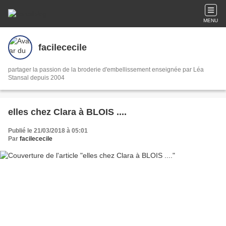
MENU
facilececile
partager la passion de la broderie d'embellissement enseignée par Léa
Stansal depuis 2004
elles chez Clara à BLOIS ....
Publié le 21/03/2018 à 05:01
Par
facilececile