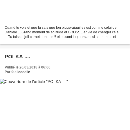
Quand tu vois et que tu sais que ton pique-aiguilles est comme celui de
Danièle ... Grand moment de solitude et GROSSE envie de chenger cela
....Tu fais un joli carnet dentelle !! elles sont toujours aussi souriantes et
adorables et surtout si créatives...
POLKA ....
Publié le 20/03/2018 à 06:00
Par
facilececile