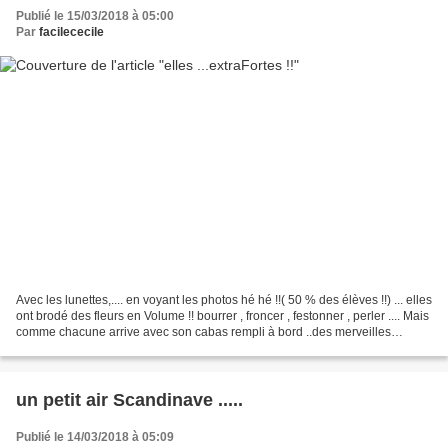
Publié le 15/03/2018 à 05:00
Par
facilececile
Avec les lunettes,.... en voyant les photos hé hé !!( 50 % des élèves !!) ... elles
ont brodé des fleurs en Volume !! bourrer , froncer , festonner , perler .... Mais
comme chacune arrive avec son cabas rempli à bord ..des merveilles
surgissent !! Et...
un petit air Scandinave .....
Publié le 14/03/2018 à 05:09