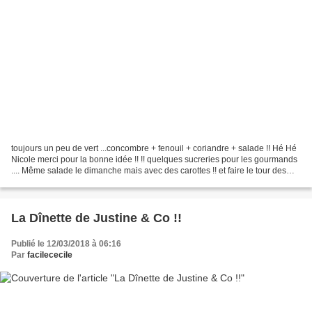
toujours un peu de vert ...concombre + fenouil + coriandre + salade !! Hé Hé
Nicole merci pour la bonne idée !! !! quelques sucreries pour les gourmands
.... Même salade le dimanche mais avec des carottes !! et faire le tour des
naissances ans le jardin...
La Dînette de Justine & Co !!
Publié le 12/03/2018 à 06:16
Par
facilececile