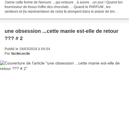
J'aime cette forme de Nervure ....qui entoure ...à suivre ...un jour ! Quand ton
fournisseur de tissus t'offre des chocolats .... Quand le PARFUM , les
senteurs et {la représentaion de cela} te plongent dans le plaisir de ton
enfance et de ton quotidien...
une obsession ...cette manie est-elle de retour
??? # 2
Publié le 18/03/2018 à 04:54
Par
facilececile