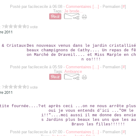
Posté par facilececile à 06:08 -
Commentaires [
…
]
- Permalien [
#
]
Tags:
Je brode...
z ?
0 vote
re 2011
BULLES & CRISTAUX
Des nouveaux venus dans le jardin cristallisé
beaux champignons de Cathy.... Un repas de fê
on Marché de Draveil.... et Miss Marple en ch
n os!!!!
Posté par facilececile à 05:59 -
Commentaires [
…
]
- Permalien [
#
]
Tags:
Ambiance
z ?
0 vote
re 2011
UNE PETITE FOURNÉE....?
et après ceci ...on ne nous arrête plus
oui je vous entends d'ici ..."OH le 
i!!"....moi aussi il me donne des envie
s Jardins plus beaux les uns que les au
Bravo les filles!!!!!!
Posté par facilececile à 07:00 -
Commentaires [
…
]
- Permalien [
#
]