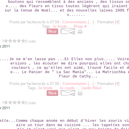
boutons qui ressemblent à des anciens , des tissus o
x.... des fleurs en tissu toutes légèrent qui iraient
sur la tenue de Noël... et des nouvelles laines 100% f
s.......
Posté par facilececile à 07:04 -
Commentaires [
…
]
- Permalien [
#
]
Tags:
Je brode...
,
Blogs ♥
z ?
0 vote
e 2011
ENCORE....
Je ne m'en lasse pas ...Et Elles non plus..... Voire
ersions , les écouter me dire pourquoi elles ont ch
couleurs , ce qu'elles ont aimé, trouvé facile et d
e... Le Panier de " La Sac Mania"... La Matriochka 
fleur de Cathy...
Posté par facilececile à 07:00 -
Commentaires [
…
]
- Permalien [
#
]
Tags:
Je brode...
,
Je couds...
,
Jardin Rêvé
z ?
0 vote
e 2011
SOURICETTE...
Comme chaque année en début d'hiver les souris vi
aire un tour dans ma cuisine ... les tapettes son