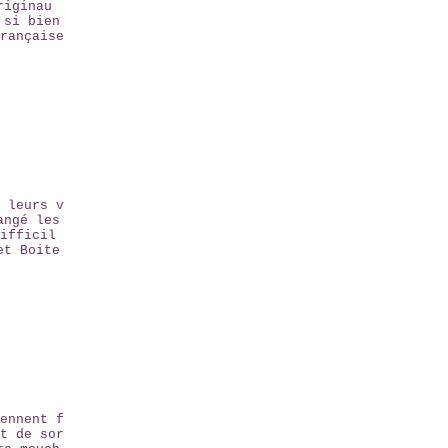
riginau
 si bien
rançaise
 leurs v
angé les
ifficil
et Boite
ennent f
t de sor