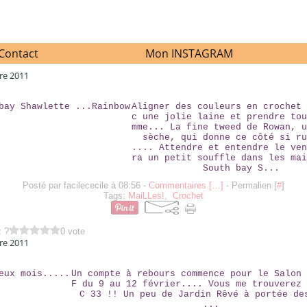
Contact
Mon INSTAGRAM
re 2011
SOUTH BAY SHAWLETTE ...RAINBOW
Aligner des couleurs en crochet 
c une jolie laine et prendre tou
mme... La fine tweed de Rowan, u
sèche, qui donne ce côté si ru
.... Attendre et entendre le ven
ra un petit souffle dans les mai
South bay S...
Posté par facilececile à 08:56 -
Commentaires [
…
]
- Permalien [
#
]
Tags:
MaiLLes!
,
Crochet
z ?
0 vote
re 2011
DANS DEUX MOIS.....
Un compte à rebours commence pour le Salon 
F du 9 au 12 février.... Vous me trouverez 
C 33 !! Un peu de Jardin Rêvé à portée de
...