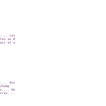
.... Les
tes au B
air et e
.... Oui
champ
s.... De
tres....