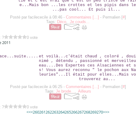
tie et c'est vrai que c'est un peu triste de fai
e...Mais bon ...les crottes et les pipis dans le
...pas cool... Et puis il...
Posté par facilececile à 08:46 -
Commentaires [
…
]
- Permalien [
#
]
Tags:
Déco
,
Je couds...
z ?
0 vote
e 2011
EN ALSACE...SUITE.....
et voilà...c'était chaud , coloré , doui
nimé , détendu , passionné et merveilleu
eau....Des Expertes ces Alsaciennes et s
s! Vous aurez reconnu " le pochon aux Na
leuries"...Il était pour elles...Mais vo
trouverez au...
Posté par facilececile à 06:25 -
Commentaires [
…
]
- Permalien [
#
]
Tags:
Je brode...
,
Ailleurs
z ?
0 vote
200
210
220
230
240
250
280
290
300
<<
<
260
261
262
263
264
265
266
267
268
269
270
>
>>