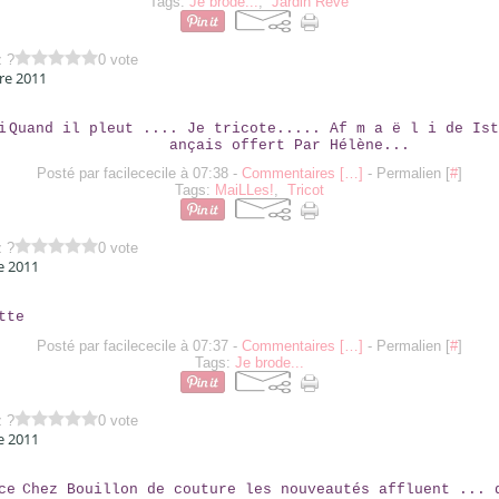
Tags:
Je brode...
,
Jardin Rêvé
z ?
0 vote
re 2011
AFMAËLI
Quand il pleut .... Je tricote..... Af m a ë l i de Ist
ançais offert Par Hélène...
Posté par facilececile à 07:38 -
Commentaires [
…
]
- Permalien [
#
]
Tags:
MaiLLes!
,
Tricot
z ?
0 vote
e 2011
CHARLOTTE
Posté par facilececile à 07:37 -
Commentaires [
…
]
- Permalien [
#
]
Tags:
Je brode...
z ?
0 vote
e 2011
AMBIANCE
Chez Bouillon de couture les nouveautés affluent ... 