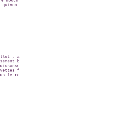
re mouch
 quinoa
llet , a
sement b
uissesse
vettes f
us le re