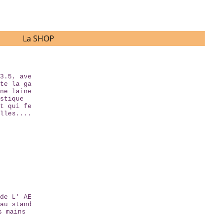
La SHOP
3.5, ave
te la ga
ne laine
stique
t qui fe
lles....
de L' AE
au stand
s mains