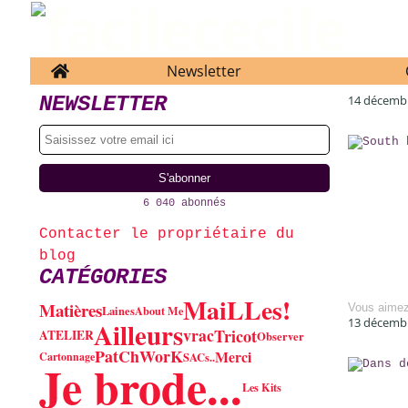
Home
Newsletter
NEWSLETTER
14 décemb
6 040 abonnés
Contacter le propriétaire du
blog
CATÉGORIES
MaiLLes!
Matières
Vous aime
Laines
About Me
13 décemb
Ailleurs
vrac
Tricot
ATELIER
Observer
PatChWorK
Merci
Cartonnage
SACs..
Je brode...
Les Kits