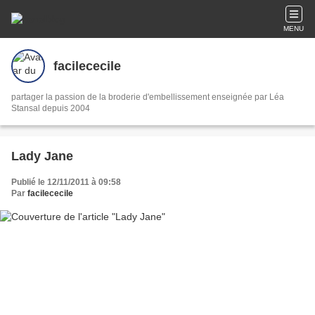
MENU
facilececile
partager la passion de la broderie d'embellissement enseignée par Léa
Stansal depuis 2004
Lady Jane
Publié le 12/11/2011 à 09:58
Par
facilececile