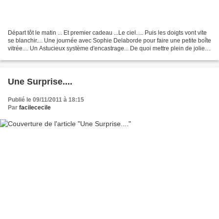
Départ tôt le matin ... Et premier cadeau ...Le ciel..... Puis les doigts vont vite
se blanchir.... Une journée avec Sophie Delaborde pour faire une petite boîte
vitrée.... Un Astucieux système d'encastrage... De quoi mettre plein de jolies
choses....dont...
Une Surprise....
Publié le 09/11/2011 à 18:15
Par
facilececile