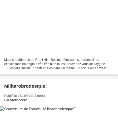
Maia shoulderette de Romi Hill . Ses modèles sont superbes et les
explications en anglais très très bien faites! Souvenez vous de Taygete
....C'est elle aussi!!! 7 petits châles dans un même E-book ! Laine Sweet
Georgia ( 2 écheveaux) de chez L'Oisivethé...
Militarobrodesque!
Publié le 27/10/2011 à 09:51
Par
facilececile