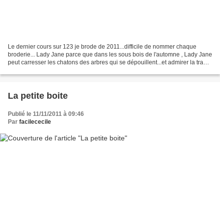
Le dernier cours sur 123 je brode de 2011...difficile de nommer chaque
broderie... Lady Jane parce que dans les sous bois de l'automne , Lady Jane
peut carresser les chatons des arbres qui se dépouillent...et admirer la trame
des feuilles qui se dessine......
La petite boite
Publié le 11/11/2011 à 09:46
Par
facilececile