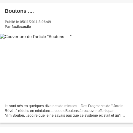
Boutons ....
Publié le 05/11/2011 à 06:49
Par
facilececile
Ils sont nés en quelques dizaines de minutes... Des Fragments de " Jardin
Rêvé..." réduits en miniature.... et des Boutons à recouvrir offerts par
MimiBouton. ..et dire que je ne savais pas que ce système existait et qu'il
était aussi simple....