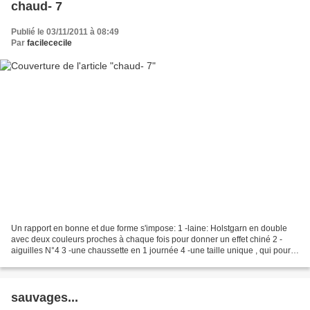
chaud- 7
Publié le 03/11/2011 à 08:49
Par
facilececile
Un rapport en bonne et due forme s'impose: 1 -laine: Holstgarn en double
avec deux couleurs proches à chaque fois pour donner un effet chiné 2 -
aiguilles N°4 3 -une chaussette en 1 journée 4 -une taille unique , qui pour
moi est bien trop grande donc...
sauvages...