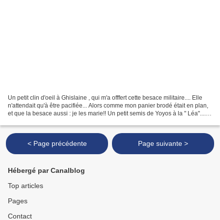
Un petit clin d'oeil à Ghislaine , qui m'a offfert cette besace militaire.... Elle
n'attendait qu'à être pacifiée... Alors comme mon panier brodé était en plan,
et que la besace aussi : je les marie!! Un petit semis de Yoyos à la " Léa"....
Un petit chemin...
< Page précédente
Page suivante >
Hébergé par Canalblog
Top articles
Pages
Contact